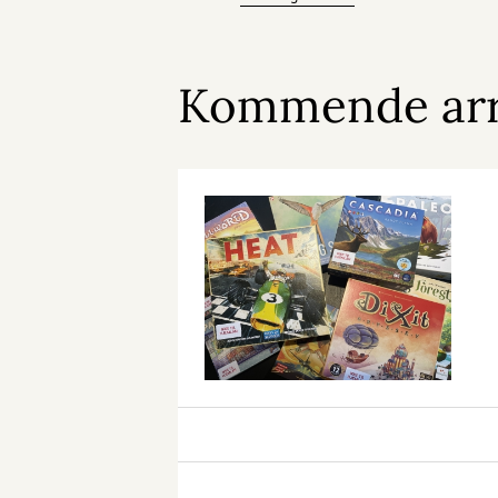
Kommende ar
Brætspilscafé
på