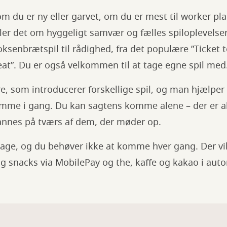
om du er ny eller garvet, om du er mest til worker pl
ler det om hyggeligt samvær og fælles spiloplevelser. 
ksenbrætspil til rådighed, fra det populære ”Ticket to
eat”. Du er også velkommen til at tage egne spil med
re, som introducerer forskellige spil, og man hjælpe
omme i gang. Du kan sagtens komme alene – der er alt
nnes på tværs af dem, der møder op.
ltage, og du behøver ikke at komme hver gang. Der vi
g snacks via MobilePay og the, kaffe og kakao i aut