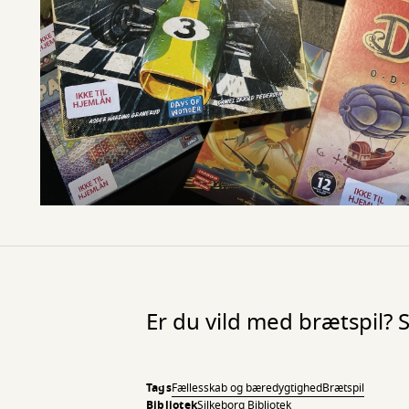
Er du vild med brætspil? 
Tags
Fællesskab og bæredygtighed
Brætspil
Bibliotek
Silkeborg Bibliotek