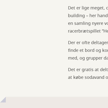
Silkeborg
Det er lige meget, 
Bibliotek
building – her hand
en samling nyere vo
racerbrætspillet ”H
Der er ofte deltage
finde et bord og k
med, og grupper da
Det er gratis at de
at købe sodavand o