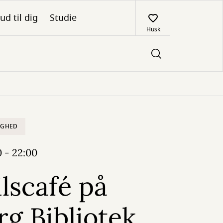
ud til dig
Studie
Husk
IGHED
0 - 22:00
lscafé på
rg Bibliotek