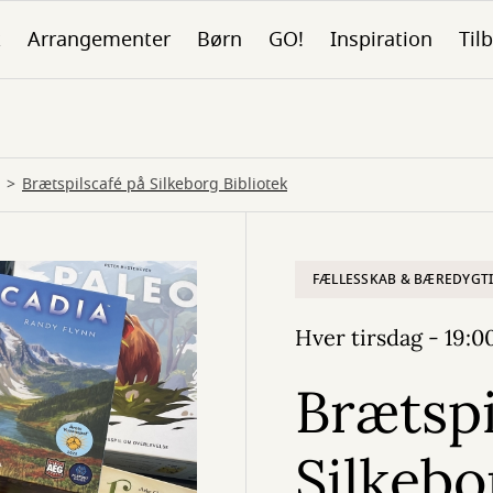
k
Arrangementer
Børn
GO!
Inspiration
Tilb
Brætspilscafé på Silkeborg Bibliotek
FÆLLESSKAB & BÆREDYGT
Hver tirsdag - 19:0
Brætspi
Silkebo