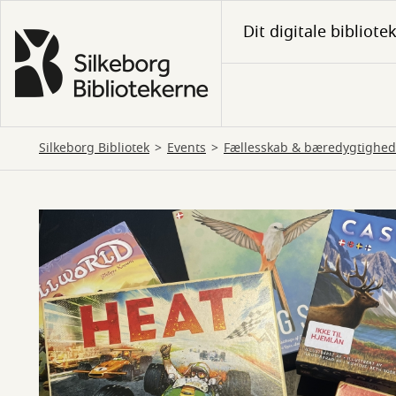
Gå
Dit digitale bibliote
til
hovedindhold
Silkeborg Bibliotek
Events
Fællesskab & bæredygtighed