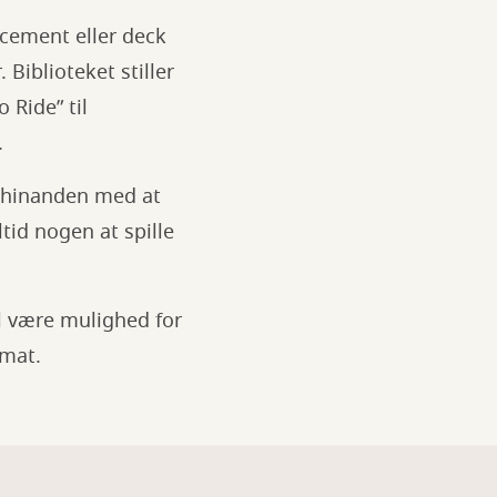
acement eller deck
Biblioteket stiller
 Ride” til
.
r hinanden med at
id nogen at spille
l være mulighed for
omat.