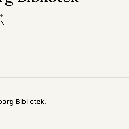
ek
A,
borg Bibliotek.