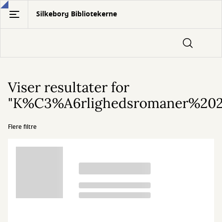
Gå
Silkeborg Bibliotekerne
til
hovedindhold
Viser resultater for
"K%C3%A6rlighedsromaner%202
Flere filtre