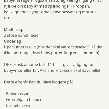
Babymassage er også en naturlig kærlig tilgang til at
hjælpe din baby af med spændinger i kroppen,
koliklignende symptomer, søvnbesvær og motorisk
uro.
Medbring:
2 store håndklæder
Underlag
Uparfumeret olie (obs det skal være ”spiseligt”, så det
ikke gør noget, hvis baby putter fingrene i munden)
OBS: Husk at købe billet! 1 billet giver adgang for
baby+mor eller far. Alle andre voksne skal have billet.
Dette efterår kan du blive klogere på:
- Babymassage
- Førstehjælp til børn
- Barnets søvn