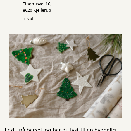
Tinghusvej 16,
8620 Kjellerup
1. sal
Er du på barsel, og har du lyst til en hyggelig