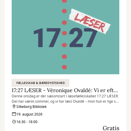
FÆLLESSKAB & BÆREDYGTIGHED
17:27 LÆSER - Véronique Ovaldé: Vi er efterkommerne af de hekse, I ikke fik brændt
Denne onsdag er der sæsonstart i læsefællesskabet 17:27 LÆSER.
Det har været sommer, og vi har læst Ovaldé – mon hun er lige så
frydefuldt ramsaltet, som hun plejer?
Silkeborg Bibliotek
19. august 2026
16:30 - 18:00
Gratis