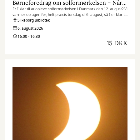
Børneforedrag om solformørkelsen – Når solen går i sort
Er I klar til at opleve solformørkelsen i Danmark den 12. august? Vi
varmer op ugen før, helt præcis torsdag d. 6. august, så I er klar til
at opleve en både stor og sjælden astronomisk begivenhed.
Silkeborg Bibliotek
6. august 2026
16:00 - 16:30
15 DKK