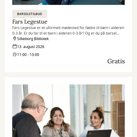
BARSELSTILBUD
Fars Legestue
Fars Legestue er et uformelt mødested for fædre til børn i alderen
0-3 år. Er du far til et barn i alderen 0-3 år? Og er du på barsel
eller orlov og bor i Silkeborg Kommune?
Silkeborg Bibliotek
13. august 2026
Så kom og vær med til Fars Legestue!
11:00 - 13:00
Gratis